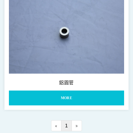
鋁圓管
MORE
«
1
»