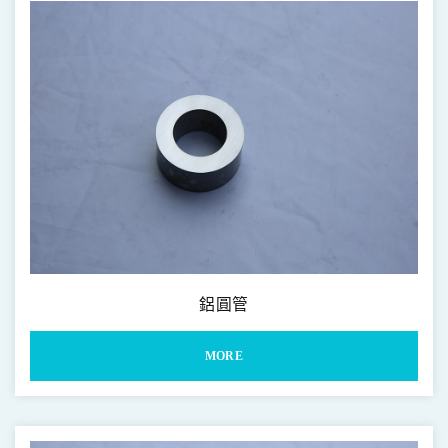
鋁圓管
MORE