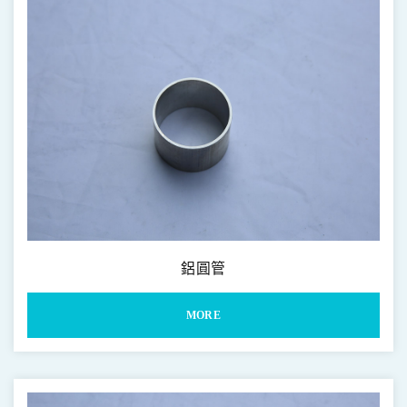
鋁圓管
MORE